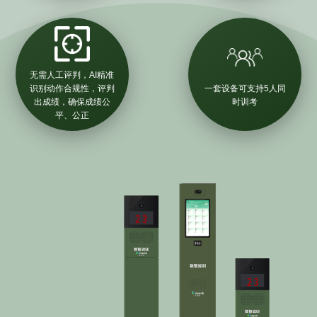
无需人工评判，AI精准
识别动作合规性，评判
一套设备可支持5人同
出成绩，确保成绩公
时训考
平、公正