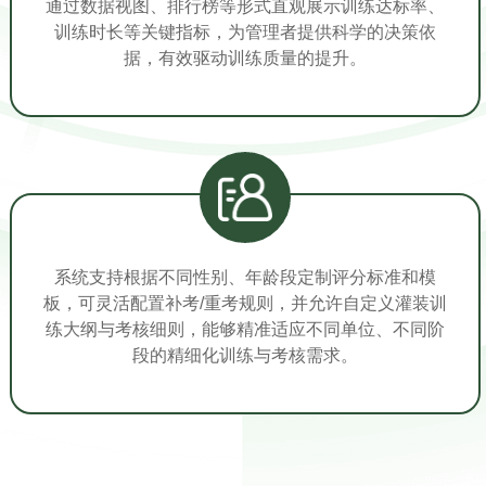
通过数据视图、排行榜等形式直观展示训练达标率、
训练时长等关键指标，为管理者提供科学的决策依
据，有效驱动训练质量的提升。
系统支持根据不同性别、年龄段定制评分标准和模
板，可灵活配置补考/重考规则，并允许自定义灌装训
练大纲与考核细则，能够精准适应不同单位、不同阶
段的精细化训练与考核需求。