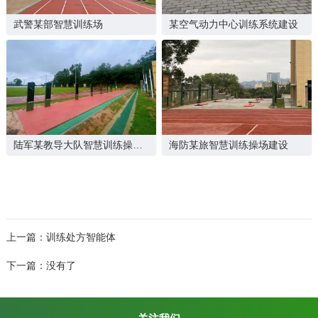
武警某部智慧训练场
某空气动力中心训练系统建设
陆军某教导大队智慧训练操场建设
海防某旅智慧训练操场建设
上一篇：
训练处方智能体
下一篇：没有了