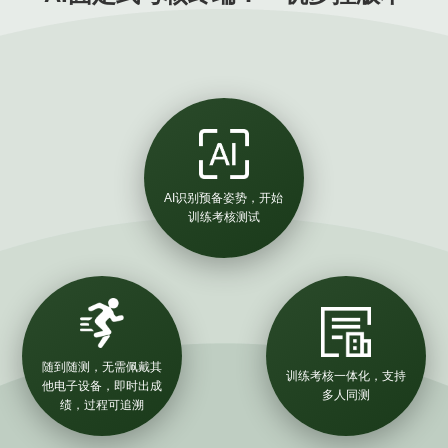
AI识别预备姿势，开始
训练考核测试
随到随测，无需佩戴其
训练考核一体化，支持
他电子设备，即时出成
多人同测
绩，过程可追溯