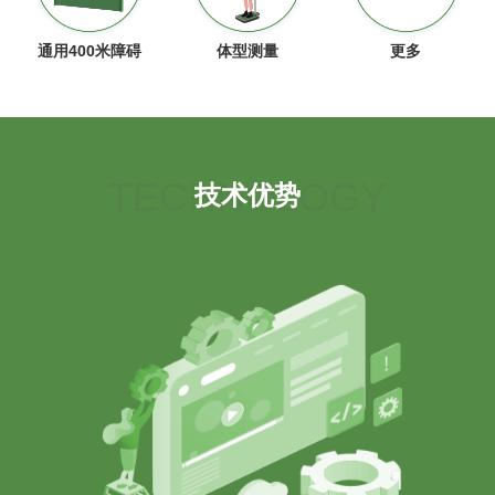
通用400米障碍
体型测量
更多
TECHNOLOGY
技术优势
ADVANTAGES