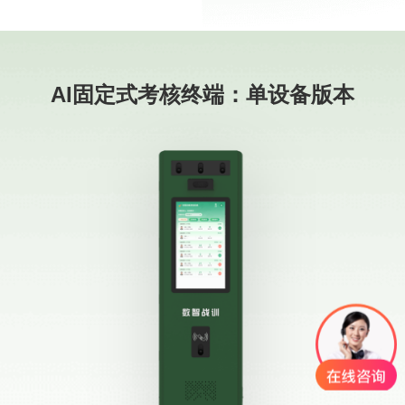
AI固定式考核终端：单设备版本