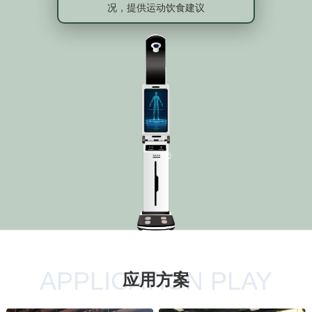
况，提供运动饮食建议
APPLICATION PLAY
应用方案